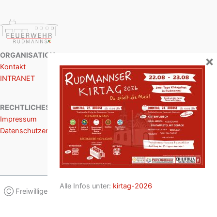
ORGANISATION
×
Kontakt
INTRANET
RECHTLICHES
Impressum
Datenschutzerklärung
Alle Infos unter:
kirtag-2026
Ⓒ Freiwillige Feuerwehr Rudmanns / Design: Stefan Grünstäudl