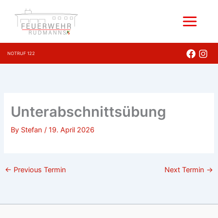
Skip
to
content
NOTRUF 122
Unterabschnittsübung
By
Stefan
/
19. April 2026
←
Previous Termin
Next Termin
→