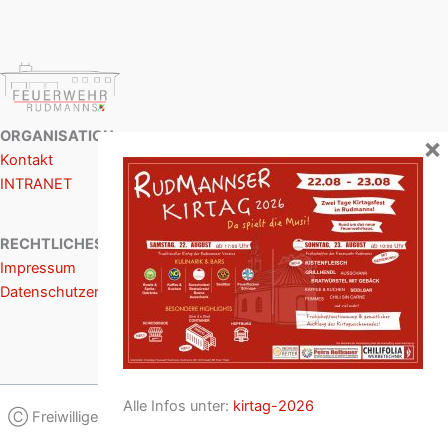
ORGANISATION
×
Kontakt
INTRANET
RECHTLICHES
Impressum
Datenschutzerklärung
Alle Infos unter:
kirtag-2026
Ⓒ Freiwillige Feuerwehr Rudmanns / Design: Stefan Grünstäudl