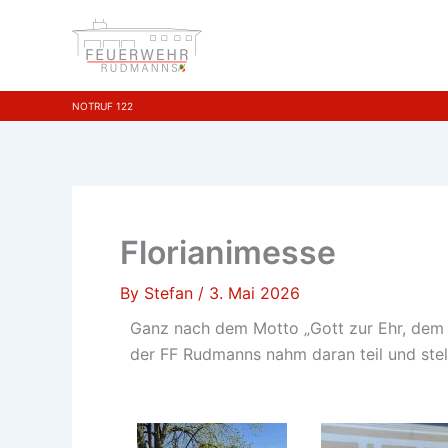
Skip
to
content
NOTRUF 122
Florianimesse
By
Stefan
/
3. Mai 2026
Ganz nach dem Motto „Gott zur Ehr, dem N
der FF Rudmanns nahm daran teil und ste